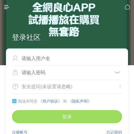


登录社区



安全提问(未设置请忽略)


阅读并同意
《用户协议》
和
《隐私声明》

登录
注册帐号
忘记密码