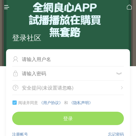


登录社区



安全提问(未设置请忽略)


阅读并同意
《用户协议》
和
《隐私声明》

登录
注册帐号
忘记密码