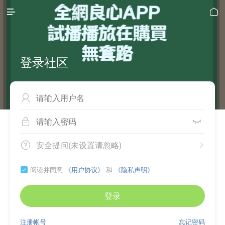


登录社区



安全提问(未设置请忽略)


阅读并同意
《用户协议》
和
《隐私声明》

登录
注册帐号
忘记密码