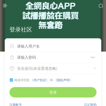


登录社区



安全提问(未设置请忽略)


阅读并同意
《用户协议》
和
《隐私声明》

登录
注册帐号
忘记密码