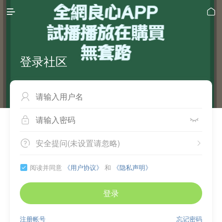


登录社区



安全提问(未设置请忽略)


阅读并同意
《用户协议》
和
《隐私声明》

登录
注册帐号
忘记密码