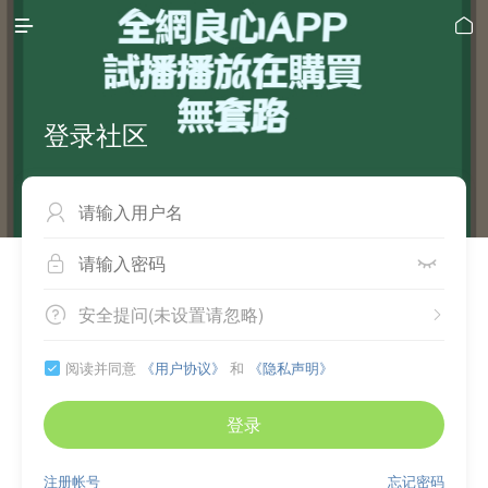


登录社区



安全提问(未设置请忽略)


阅读并同意
《用户协议》
和
《隐私声明》

登录
注册帐号
忘记密码