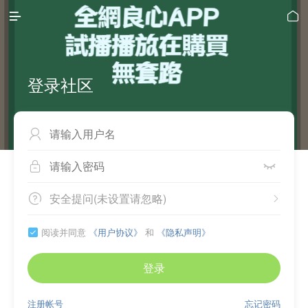


登录社区



安全提问(未设置请忽略)


阅读并同意
《用户协议》
和
《隐私声明》

登录
注册帐号
忘记密码