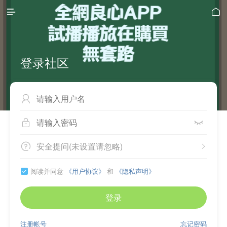


登录社区



安全提问(未设置请忽略)


阅读并同意
《用户协议》
和
《隐私声明》

登录
注册帐号
忘记密码