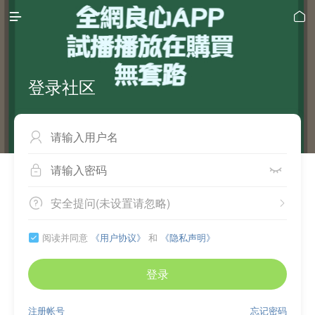


登录社区



安全提问(未设置请忽略)


阅读并同意
《用户协议》
和
《隐私声明》

登录
注册帐号
忘记密码