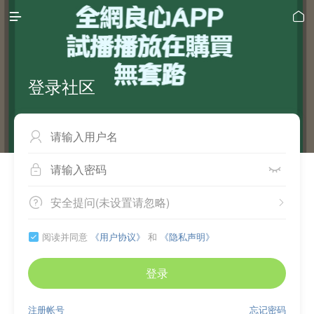


登录社区



安全提问(未设置请忽略)


阅读并同意
《用户协议》
和
《隐私声明》

登录
注册帐号
忘记密码