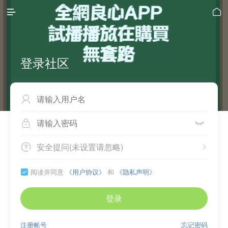


登录社区



安全提问(未设置请忽略)


阅读并同意
《用户协议》
和
《隐私声明》

登录
注册帐号
忘记密码