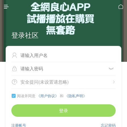


登录社区



安全提问(未设置请忽略)


阅读并同意
《用户协议》
和
《隐私声明》

登录
注册帐号
忘记密码