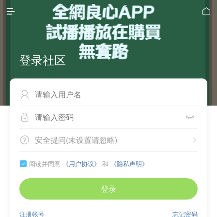


登录社区



安全提问(未设置请忽略)


阅读并同意
《用户协议》
和
《隐私声明》

登录
注册帐号
忘记密码