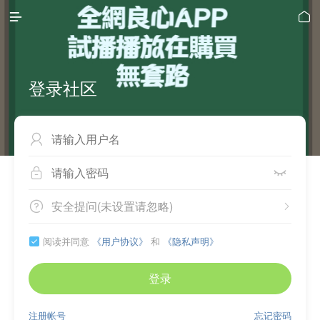


登录社区



安全提问(未设置请忽略)


阅读并同意
《用户协议》
和
《隐私声明》

登录
注册帐号
忘记密码