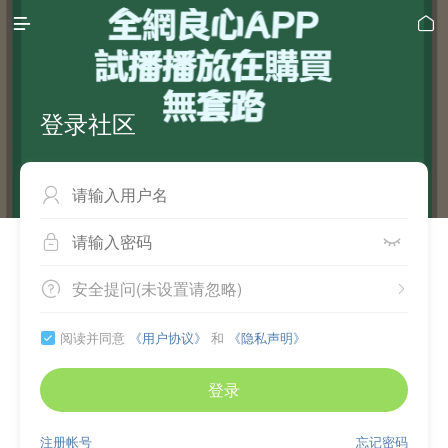


登录社区



安全提问(未设置请忽略)


阅读并同意
《用户协议》
和
《隐私声明》

登录
注册帐号
忘记密码