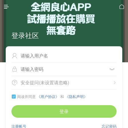


登录社区



安全提问(未设置请忽略)


阅读并同意
《用户协议》
和
《隐私声明》

登录
注册帐号
忘记密码