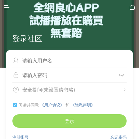


登录社区



安全提问(未设置请忽略)


阅读并同意
《用户协议》
和
《隐私声明》

登录
注册帐号
忘记密码