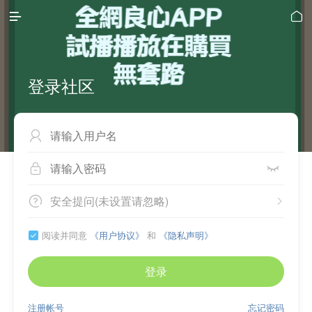


登录社区



安全提问(未设置请忽略)


阅读并同意
《用户协议》
和
《隐私声明》

登录
注册帐号
忘记密码