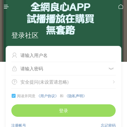


登录社区



安全提问(未设置请忽略)


阅读并同意
《用户协议》
和
《隐私声明》

登录
注册帐号
忘记密码