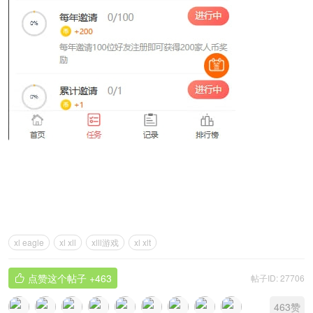
xl eagle
xl xll
xlll游戏
xl xlt
点赞这个帖子
+463
帖子ID: 27706

463
赞