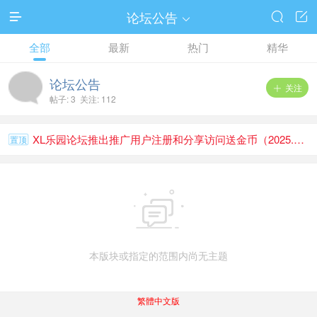
论坛公告




全部
最新
热门
精华
论坛公告
关注

帖子: 3 关注: 112
XL乐园论坛推出推广用户注册和分享访问送金币（2025.1.1）
置顶

本版块或指定的范围内尚无主题
繁體中文版