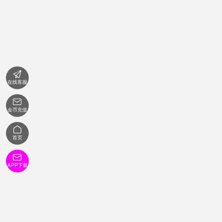

在线客服

金币充值

首页

APP下载