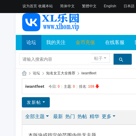
设为首页
收藏本站
简体中文
繁體中文
English
日本語
论坛
我的关注
金币充值
在线客服
帖子
»
论坛
›
知名女王大全推荐
›
iwantfeet
X
iwantfeet
今日:
0
|
主题:
0
|
排名:
108
L
乐
发新帖
园
全部主题
最新
热门
热帖
精华
更多
论
坛
社
本版块或指定的范围内尚无主题