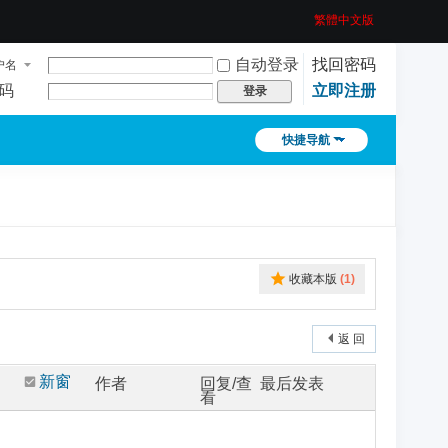
繁體中文版
自动登录
找回密码
户名
码
立即注册
登录
快捷导航
收藏本版
(
1
)
返 回
新窗
作者
回复/查
最后发表
看