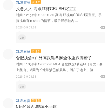
XL发布员
管理员
执念大大 高跟丝袜CRUSH蚕宝宝
时间：21分钟 1920*1080 高清 双视角CRUSH蚕宝宝。手
持视角有in shoe的情节，最后展示鞋内 ...

2026-5-9 03:38

2赞
XL发布员
管理员
合肥执念s户外高跟鞋单脚全体重踩腮帮子
时间：13分钟 1280*720 MP4 合肥执念s骑在M（青龙）身
上爬山，M因为长途跋涉已然累趴，倒在了地上。但 ...

2026-5-9 03:38

3赞
XL发布员
管理员
[执念]首次-踩碾小龙虾