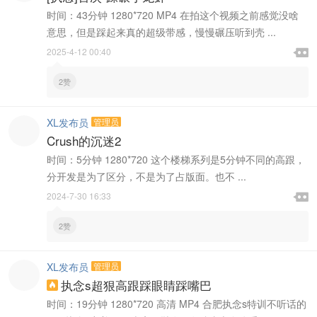
时间：43分钟 1280*720 MP4 在拍这个视频之前感觉没啥
意思，但是踩起来真的超级带感，慢慢碾压听到壳 ...

2025-4-12 00:40

2赞
XL发布员
管理员
Crush的沉迷2
时间：5分钟 1280*720 这个楼梯系列是5分钟不同的高跟，
分开发是为了区分，不是为了占版面。也不 ...

2024-7-30 16:33

2赞
XL发布员
管理员
执念s超狠高跟踩眼睛踩嘴巴

时间：19分钟 1280*720 高清 MP4 合肥执念s特训不听话的