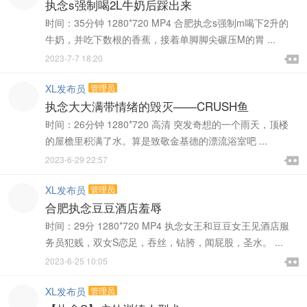
执念s强制喝2L牛奶后踩出来
时间：35分钟 1280*720 MP4 合肥执念s强制m喝下2升的
牛奶，并吃下数根的香蕉，接着单脚脚尖碾压M的胃 ...

2023-7-7 18:20

XL发布员
管理员
执念大大满带情绪的毁灭——CRUSH鱼
时间：26分钟 1280*720 高清 突发奇想的一个雨天，顶楼
的屋檐里积满了水。算是致敬金基德的漂流浴室吧 ...

2023-6-29 22:57

XL发布员
管理员
合肥执念豆豆酒店羞辱
时间：29分 1280*720 MP4 执念女王和豆豆女王见酒店服
务员犯贱，双女S恋足，吞丝，钻胯，闻屁股，圣水。 ...

2023-6-25 10:05

XL发布员
管理员