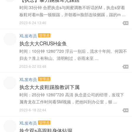
时间:33分钟 合肥执念s与闺蜜调教不听话的M，执念s穿着
板鞋对着m脸一顿狠踹，并朝着m脸部连续侧踢，踹的m ...

2023-6-24 13:46

XL发布员
管理员
执念大大CRUSH金鱼
时间：10分钟 1280*720 浮云一别后，流水十年间。何因不
归去？淮上有秋山。清明刚过，谷雨未至 ...

2023-6-22 03:48

XL发布员
管理员
执念大大皮鞋踢脸教训下属
时间：25分钟 1280*720 高清 执念是公司的经理，发现下
属青龙在工作时间看SM视频，把他叫到办公室，狠 ...

2023-6-18 22:44

XL发布员
管理员
执念双s高跟鞋身体钻洞