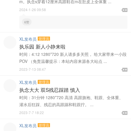
m。执念s穿着12厘米高跟鞋在m在肚皮上全体重 ...

2024-1-26 09:58

6赞
XL发布员
管理员
执乐园 新人小静来啦
时间：4:12 1280*720 新人请多多关照， 给大家带来一小段
POV （免责温馨提示：本站内容来源各大站点 ...

2023-7-13 08:47

XL发布员
管理员
执念大大 双S残忍踩踏 慎入
时间：31分钟 1280*720 高清 高跟旗袍、鞋跟、全体重、
灌水后狂踩、残忍的高跟踢和鞋跟拧。 ...

2023-7-7 18:22

XL发布员
管理员