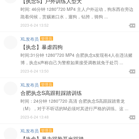
【执念S】户外训练人型犬
时间: 46分钟 1280*720 MP4 主人户外运动，狗东西在旁边
跪着伺候，赏赐漱口水，遛狗，钻胯，骑狗 ...

2023-6-24 13:52

XL发布员
管理员
【执念】暴虐四狗
时间:31分钟 1280*720 MP4 合肥执念s发现有4人在违法赌
博，执念s声称自己为警察如果接受调教就免于处罚 ...

2023-6-24 13:50

XL发布员
管理员
合肥执念S高跟鞋踩踏训练
时间：24分钟 1280*720 高清 合肥执念S高跟踩踏青龙
（M），对于不听话的M必须对其进行严格的训练。这 ...

2023-6-24 13:48

XL发布员
管理员
【执念】暴力踢脸耳光踩踏