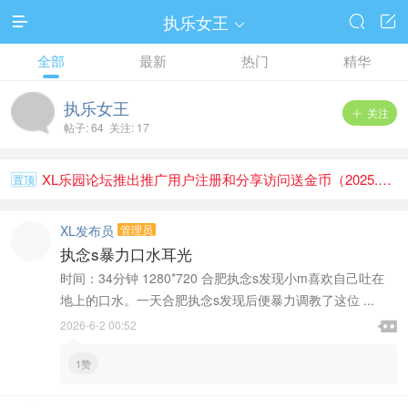
执乐女王




全部
最新
热门
精华
执乐女王
关注

帖子: 64 关注: 17
XL乐园论坛推出推广用户注册和分享访问送金币（2025.1.1）
置顶
XL发布员
管理员
执念s暴力口水耳光
时间：34分钟 1280*720 合肥执念s发现小m喜欢自己吐在
地上的口水。一天合肥执念s发现后便暴力调教了这位 ...

2026-6-2 00:52

1赞