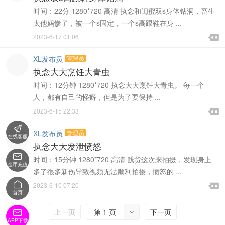
时间：22分 1280*720 高清 执念和闺蜜双s身体钻洞，畜生
太他妈惨了，被一个s固定，一个s高跟鞋在身 ...

2023-6-17 01:06

XL发布员
管理员
执念大大烹饪大青虫
时间：12分钟 1280*720 执念大大烹饪大青虫。 每一个
人，都有自己的怪癖，但是为了要保持 ...

2023-6-15 22:33


XL发布员
管理员
在线客服
执念大大发泄愤怒

时间：15分钟 1280*720 高清 贱货这次来拍摄，发现身上
金币充值
多了很多新伤导致视频无法顺利拍摄，愤怒的 ...


2023-6-10 07:20

首页
上一页
第 1 页
下一页


APP下载